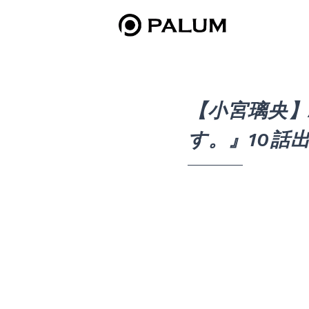
【小宮璃央】
す。』10話