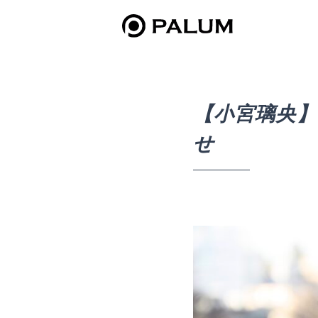
【小宮璃央
せ