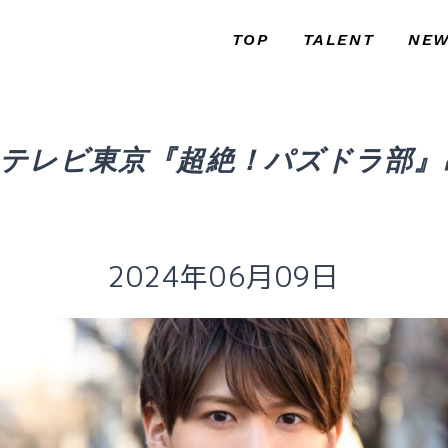
TOP
TALENT
NE
トップ
タレント
お知
】テレビ東京『超絶！パズドラ部』
2024年06月09日