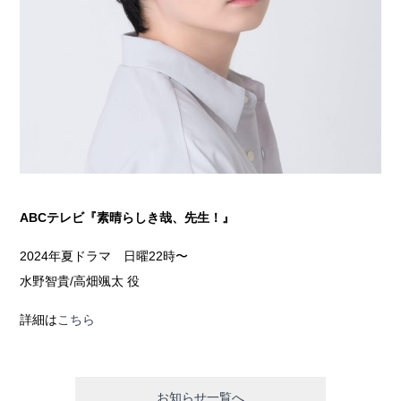
ABCテレビ『素晴らしき哉、先生！』
2024年夏ドラマ 日曜22時〜
水野智貴/高畑颯太 役
詳細は
こちら
お知らせ一覧へ