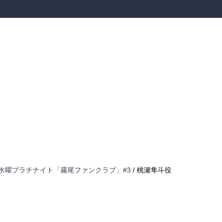
水曜プラチナイト「霧尾ファンクラブ」#3
/ 桃瀬隼斗役