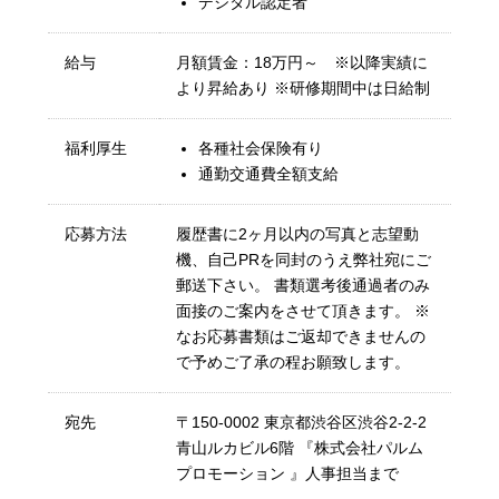
デジタル認定者
給与
月額賃金：18万円～ ※以降実績に
より昇給あり ※研修期間中は日給制
福利厚生
各種社会保険有り
通勤交通費全額支給
応募方法
履歴書に2ヶ月以内の写真と志望動
機、自己PRを同封のうえ弊社宛にご
郵送下さい。 書類選考後通過者のみ
面接のご案内をさせて頂きます。 ※
なお応募書類はご返却できませんの
で予めご了承の程お願致します。
宛先
〒150-0002 東京都渋谷区渋谷2-2-2
青山ルカビル6階 『株式会社パルム
プロモーション 』人事担当まで