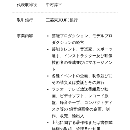
代表取締役
中村淳平
取引銀行
三菱東京UFJ銀行
事業内容
芸能プロダクション、モデルプロ
ダクションの経営
芸能タレント、音楽家、スポーツ
選手、インストラクター及び映像
技術者の養成並びにマネージメン
ト
各種イベントの企画、制作並びに
その請負又は委託とその興行
ラジオ・テレビ放送番組及び映
画、ビデオソフト、レコード原
盤、録音テープ、コンパクトディ
スク等の 録音録画物の企画、制
作、販売、輸出入
上記に関する著作権または書作隣
接権の取得、管理及び利用