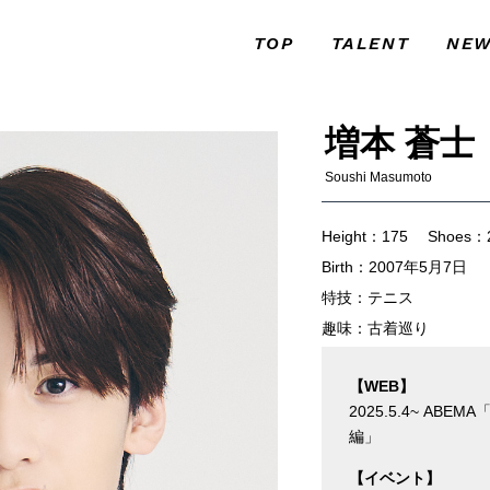
TOP
TALENT
NE
トップ
タレント
お知
増本 蒼士
Soushi Masumoto
Height：175 Shoes：
Birth：2007年5月7日
特技：テニス
趣味：古着巡り
【WEB】
2025.5.4~ A
編」
【イベント】