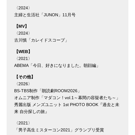
〈2024〉
主婦と生活社「JUNON」11月号
【MV】
〈2024〉
古川慎「カレイドスコープ」
【WEB】
〈2021〉
ABEMA「今⽇、好きになりました。朝顔編」
【その他】
〈2026〉
BS-TBS制作「朗読劇ROOM2026」
オムニア制作「マダコン！vol.1～幕間の容疑者たち～」
秀麗出版 メンズユニット 1st PHOTO BOOK『過去と未
来 自分探しの旅』
〈2021〉
「男⼦⾼⽣ミスターコン2021」グランプリ受賞