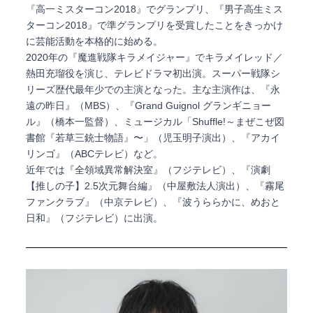
『高一ミスターコン2018』でグランプリ、『男子高生ミス
ターコン2018』で準グランプリを受賞したことをきっかけ
に芸能活動を本格的に始める。
2020年の『魔進戦隊キラメイジャー』でキラメイレッド／
熱田充瑠役を演じ、テレビドラマ初出演。スーパー戦隊シ
リーズ歴代最年少での主演となった。主な主演作は、『永
遠の昨日』（MBS）、『Grand Guignol グランギニョー
ル』（橋本一監督）、ミュージカル「Shuffle!～まぜこぜ図
書館『若草三銃士物語』〜」（児玉明子演出）、『アカイ
リンゴ』（ABCテレビ）など。
近年では『全領域異常解決室』（フジテレビ）、『演劇
【推しの子】2.5次元舞台編』（中屋敷法人演出）、『霧尾
ファンクラブ』（中京テレビ）、『波うららかに、めおと
日和』（フジテレビ）に出演。