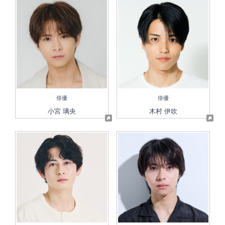
俳優
俳優
小宮 璃央
木村 伊吹