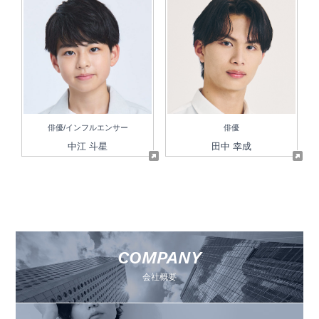
俳優/インフルエンサー
俳優
中江 斗星
田中 幸成
COMPANY
会社概要