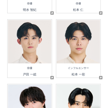
俳優
俳優
明水 智紀
松本 仁
俳優
インフルエンサー
戸田 一総
松本 一彩