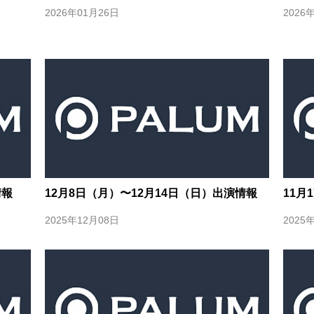
2026年01月26日
2026
情報
12月8日（月）〜12月14日（日）出演情報
11月
2025年12月08日
2025