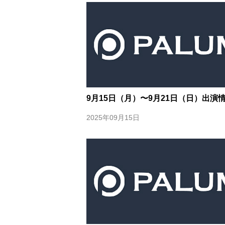
9月15日（月）〜9月21日（日）出演
2025年09月15日