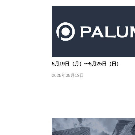
5月19日（月）〜5月25日（日）
2025年05月19日