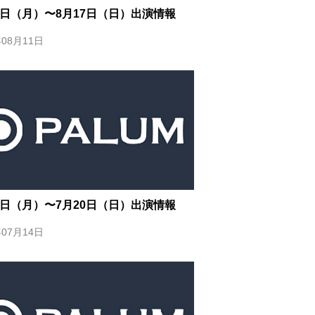
1日（月）〜8月17日（日）出演情報
年08月11日
4日（月）〜7月20日（日）出演情報
年07月14日