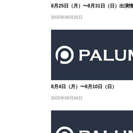
8月25日（月）〜8月31日（日）出演
2025年08月25日
8月4日（月）〜8月10日（日）
2025年08月04日