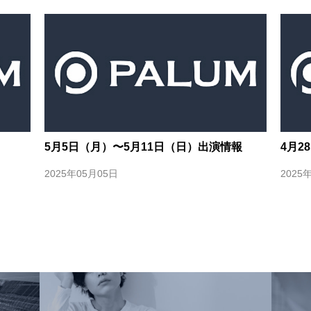
5月5日（月）〜5月11日（日）出演情報
4月2
2025年05月05日
2025