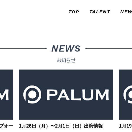
TOP
TALENT
NE
トップ
タレント
お知
NEWS
お知らせ
プオー
1月26日（月）〜2月1日（日）出演情報
1月1